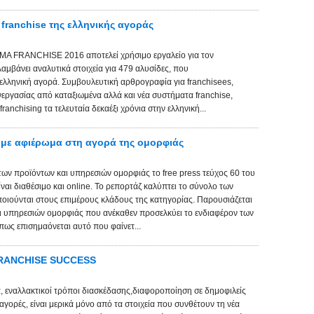
franchise της ελληνικής αγοράς
Α FRANCHISE 2016 αποτελεί χρήσιμο εργαλείο για τον
ιλαμβάνει αναλυτικά στοιχεία για 479 αλυσίδες, που
ελληνική αγορά. Συμβουλευτική αρθρογραφία για franchisees,
νεργασίας από καταξιωμένα αλλά και νέα συστήματα franchise,
franchising τα τελευταία δεκαέξι χρόνια στην ελληνική...
με αφιέρωμα στη αγορά της ομορφιάς
ων προϊόντων και υπηρεσιών ομορφιάς το free press τεύχος 60 του
 διαθέσιμο και online. To ρεπορτάζ καλύπτει το σύνολο των
ιούνται στους επιμέρους κλάδους της κατηγορίας. Παρουσιάζεται
ι υπηρεσιών ομορφιάς που ανέκαθεν προσελκύει το ενδιαφέρον των
ς επισημαόνεται αυτό που φαίνετ...
υ FRANCHISE SUCCESS
α, εναλλακτικοί τρόποι διασκέδασης,διαφοροποίηση σε δημοφιλείς
αγορές, είναι μερικά μόνο από τα στοιχεία που συνθέτουν τη νέα