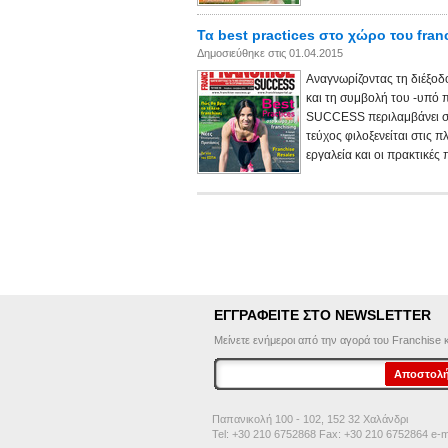
Τα best practices στο χώρο του fran
Δημοσιεύθηκε στις 01.04.2015
Αναγνωρίζοντας τη διέξοδο
και τη συμβολή του -υπό
SUCCESS περιλαμβάνει στο
τεύχος φιλοξενείται στις
εργαλεία και οι πρακτικές 
ΕΓΓΡΑΦΕΙΤΕ ΣΤΟ NEWSLETTER
Μείνετε ενήμεροι από την αγορά του Franchise και
Παπανικολή 100 - 102, 152 32 Χαλάνδρι
Tel: +30 210 6752868 Fax: +30 210 6752864 e-m