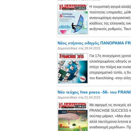
H τουριστική αγορά αλλάζ
ποιότητας υπηρεσίες, μύθο
αναγνωρίσιμη αγοραστική 
κλάδους της ελληνικής οικ
αυξητικούς ρυθμούς. Ταυτό
Νέος ετήσιος οδηγός ΠΑΝΟΡΑΜΑ FR
Δημοσιεύθηκε στις 28.04.2015
Για 17η συνεχόμενη χρον
ολοκληρωμένος οδηγός για
στόχο την πλήρη και ουσι
επιχειρηματικό τοπίο, η δ
του franchising -στην ελλ
Νέο τεύχος free press -56- του FR
Δημοσιεύθηκε στις 01.04.2015
Με αφορμή τις συνεχείς α
FRANCHISE SUCCESS περιλ
σούπερ μάρκετ. «Μια ιδια
αλλά ταυτόχρονα έντονα α
αναδιανομή μεριδίων». Πρό