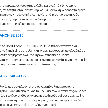
ει, ο ευρωπαίος τουρίστας αλλάζει και αναζητά υψηλότερης
, ταυτότητα, σιγουριά και κυρίως μια μοναδική, διαφοροποιημένη,
εμπειρία. Η τουριστική βιομηχανία, από τους πιο δυναμικούς
ονομίας, παραμένει ιδιαίτερα δυναμική και μάλιστα με έντονα
χρονα το ειδικό βάρος του τουρισμ...
ANCHISE 2015
ιά, το ΠΑΝΟΡΑΜΑ FRANCHISE 2015, ο πλέον εύχρηστος και
 το franchising στην ελληνική αγορά, κυκλοφορεί πανελλαδικά με
αστική ενημέρωση των υποψήφιων franchisees. Το νέο
υναμική της αγοράς καθώς και οι κινητήριες δυνάμεις για την πορεία
ηνική αγορά- αποτυπώνονται αναλυτικά στις...
ANCHISE SUCCESS
λλαγές που συντελούνται στο οργανωμένο λιανεμπόριο, το
αμβάνει στο νέο τεύχος του -56- αφιέρωμα πάνω στις αλυσίδες
ιτέρα μεγάλου μεγέθους αγορά με σταθερούς ρυθμούς ανάπτυξης
νταγωνιστική με αυξητικούς ρυθμούς συγκέντρωσης και ραγδαία
κειται για έναν από τους πλέον ανθεκτικού...