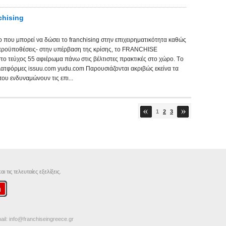
chising
 που μπορεί να δώσει το franchising στην επιχειρηματικότητα καθώς
 προϋποθέσεις- στην υπέρβαση της κρίσης, το FRANCHISE
 τεύχος 55 αφιέρωμα πάνω στις βέλτιστες πρακτικές στο χώρο. Tο
 πλατφόρμες issuu.com yudu.com Παρουσιάζονται ακριβώς εκείνα τα
που ενδυναμώνουν τις επι...
1
2
3
 τις τελευταίες εξελίξεις.
ail:
info@franchiseingreece.gr