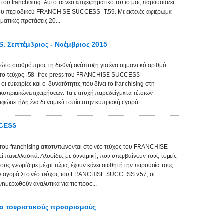
ου franchising. Αυτό το νέο επιχειρηματικό τοπίο μας παρουσιάζει
 του περιοδικού FRANCHISE SUCCESS -Τ.59. Με εκτενές αφιέρωμα
ηματικές προτάσεις 20...
, Σεπτέμβριος - Νοέμβριος 2015
ώτο σταθμό προς τη διεθνή ανάπτυξη για ένα σημαντικό αριθμό
 Στο τεύχος -58- free press του FRANCHISE SUCCESS
ι ευκαιρίες και οι δυνατότητες που δίνει το franchising στη
 κυπριακώνεπιχειρήσεων. Τα επιτυχή παραδείγματα τέτοιων
φώσει ήδη ένα δυναμικό τοπίο στην κυπριακή αγορά....
CCESS
ά του franchising αποτυπώνονται στο νέο τεύχος του FRANCHISE
πανελλαδικά. Αλυσίδες με δυναμική, που υπερβαίνουν τους τομείς
υς γνωρίζαμε μέχρι τώρα, έχουν κάνει αισθητή την παρουσία τους
ην αγορά Στο νέο τεύχος του FRANCHISE SUCCESS v.57, οι
ημερωθούν αναλυτικά για τις προο...
ια τουριστικούς προορισμούς