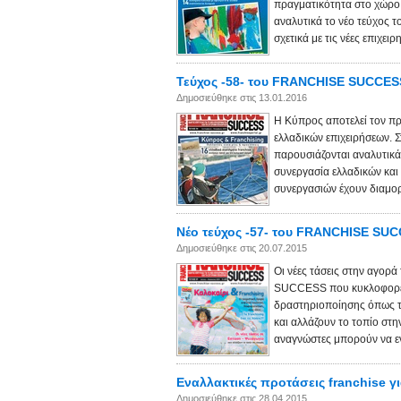
πραγματικότητα στο χώρο τ
αναλυτικά το νέο τεύχος
σχετικά με τις νέες επιχειρ
Τεύχος -58- του FRANCHISE SUCCESS
Δημοσιεύθηκε στις 13.01.2016
Η Κύπρος αποτελεί τον πρ
ελλαδικών επιχειρήσεων.
παρουσιάζονται αναλυτικά ο
συνεργασία ελλαδικών και
συνεργασιών έχουν διαμορ
Νέο τεύχος -57- του FRANCHISE SU
Δημοσιεύθηκε στις 20.07.2015
Οι νέες τάσεις στην αγορ
SUCCESS που κυκλοφορεί 
δραστηριοποίησης όπως το
και αλλάζουν το τοπίο στ
αναγνώστες μπορούν να εν
Εναλλακτικές προτάσεις franchise γ
Δημοσιεύθηκε στις 28.04.2015