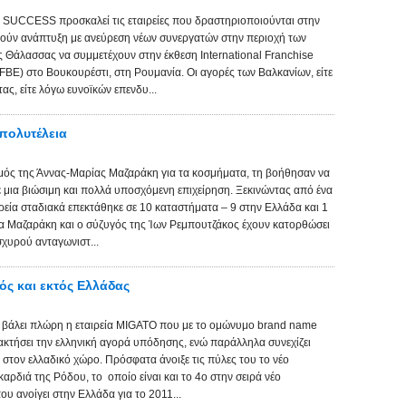
SUCCESS προσκαλεί τις εταιρείες που δραστηριοποιούνται στην
μούν ανάπτυξη με ανεύρεση νέων συνεργατών στην περιοχή των
 Θάλασσας να συμμετέχουν στην έκθεση International Franchise
IFBE) στο Βουκουρέστι, στη Ρουμανία. Οι αγορές των Βαλκανίων, είτε
ς, είτε λόγω ευνοϊκών επενδυ...
πολυτέλεια
μός της Άννας-Μαρίας Μαζαράκη για τα κοσμήματα, τη βοήθησαν να
ε μια βιώσιμη και πολλά υποσχόμενη επιχείρηση. Ξεκινώντας από ένα
ρεία σταδιακά επεκτάθηκε σε 10 καταστήματα – 9 στην Ελλάδα και 1
α Μαζαράκη και ο σύζυγός της Ίων Ρεμπουτζάκος έχουν κατορθώσει
σχυρού ανταγωνιστ...
ός και εκτός Ελλάδας
χει βάλει πλώρη η εταιρεία MIGATO που με το ομώνυμο brand name
τακτήσει την ελληνική αγορά υπόδησης, ενώ παράλληλα συνεχίζει
 στον ελλαδικό χώρο. Πρόσφατα άνοιξε τις πύλες του το νέο
ρδιά της Ρόδου, το οποίο είναι και το 4ο στην σειρά νέο
υ ανοίγει στην Ελλάδα για το 2011...