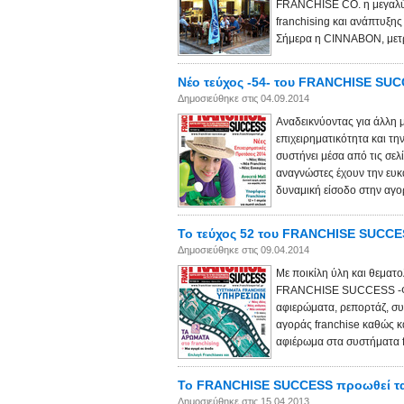
FRANCHISE CO. η μεγαλύτε
franchising και ανάπτυξη
Σήμερα η CΙΝΝΑΒΟΝ, μετρ
Νέο τεύχος -54- του FRANCHISE SU
Δημοσιεύθηκε στις 04.09.2014
Αναδεικνύοντας για άλλη μ
επιχειρηματικότητα και 
συστήνει μέσα από τις σελί
αναγνώστες έχουν την ευκ
δυναμική είσοδο στην αγορ
Το τεύχος 52 του FRANCHISE SUCC
Δημοσιεύθηκε στις 09.04.2014
Με ποικίλη ύλη και θεματο
FRANCHISE SUCCESS -Φεβ
αφιερώματα, ρεπορτάζ, συν
αγοράς franchise καθώς κ
αφιέρωμα στα συστήματα f
Το FRANCHISE SUCCESS προωθεί τα 
Δημοσιεύθηκε στις 15.04.2013