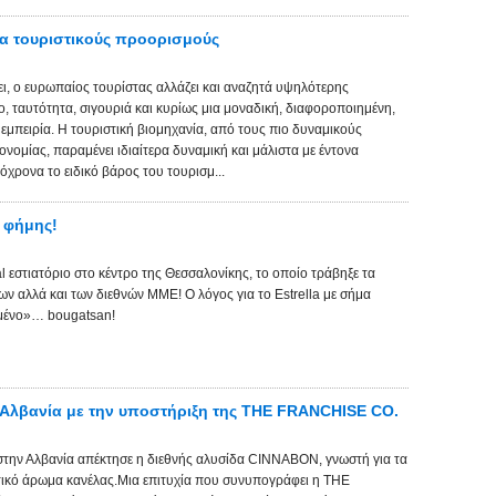
ια τουριστικούς προορισμούς
ει, ο ευρωπαίος τουρίστας αλλάζει και αναζητά υψηλότερης
, ταυτότητα, σιγουριά και κυρίως μια μοναδική, διαφοροποιημένη,
εμπειρία. Η τουριστική βιομηχανία, από τους πιο δυναμικούς
ονομίας, παραμένει ιδιαίτερα δυναμική και μάλιστα με έντονα
χρονα το ειδικό βάρος του τουρισμ...
ς φήμης!
l εστιατόριο στο κέντρο της Θεσσαλονίκης, το οποίο τράβηξε τα
ν αλλά και των διεθνών ΜΜΕ! Ο λόγος για το Estrella με σήμα
σμένο»… bougatsan!
λβανία με την υποστήριξη της THE FRANCHISE CO.
στην Αλβανία απέκτησε η διεθνής αλυσίδα CΙΝΝΑΒΟΝ, γνωστή για τα
τικό άρωμα κανέλας.Μια επιτυχία που συνυπογράφει η THE