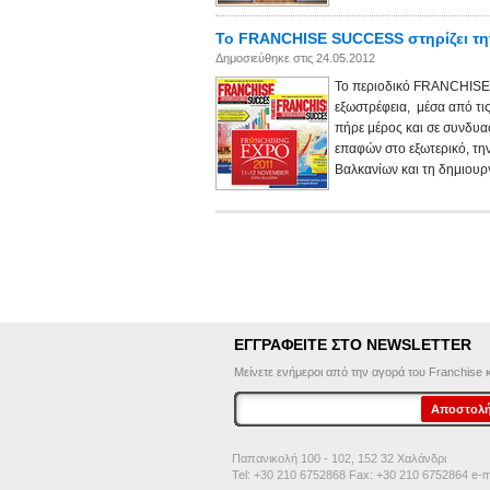
To FRANCHISE SUCCESS στηρίζει την
Δημοσιεύθηκε στις 24.05.2012
Το περιοδικό FRANCHISE 
εξωστρέφεια, μέσα από τις
πήρε μέρος και σε συνδυα
επαφών στο εξωτερικό, τη
Βαλκανίων και τη δημιουργ
ΕΓΓΡΑΦΕΙΤΕ ΣΤΟ NEWSLETTER
Μείνετε ενήμεροι από την αγορά του Franchise και
Παπανικολή 100 - 102, 152 32 Χαλάνδρι
Tel: +30 210 6752868 Fax: +30 210 6752864 e-m