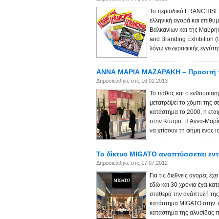
Το περιοδικό FRANCHISE 
ελληνική αγορά και επιθυ
Βαλκανίων και της Μαύρης
and Branding Exhibition (
λόγω γεωγραφικής εγγύτητα
ΑΝΝΑ ΜΑΡΙΑ ΜΑΖΑΡΑΚΗ – Προσιτή 
Δημοσιεύθηκε στις 16.01.2013
Το πάθος και ο ενθουσιασ
μετατρέψει το χόμπι της σ
κατάστημα το 2000, η εται
στην Κύπρο. Η Άννα-Μαρί
να χτίσουν τη φήμη ενός ι
Το δίκτυο MIGATO αναπτύσσεται εντ
Δημοσιεύθηκε στις 17.07.2012
Για τις διεθνείς αγορές έ
εδώ και 30 χρόνια έχει κα
σταθερά την ανάπτυξή της
κατάστημα MIGATO στην κα
κατάστημα της αλυσίδας πο