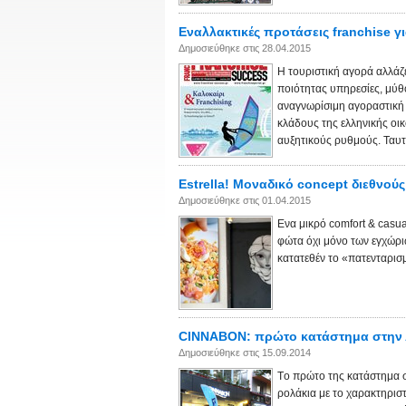
Εναλλακτικές προτάσεις franchise γ
Δημοσιεύθηκε στις 28.04.2015
H τουριστική αγορά αλλάζ
ποιότητας υπηρεσίες, μύθο
αναγνωρίσιμη αγοραστική 
κλάδους της ελληνικής οικ
αυξητικούς ρυθμούς. Ταυτό
Estrella! Μοναδικό concept διεθνού
Δημοσιεύθηκε στις 01.04.2015
Ενα μικρό comfort & casua
φώτα όχι μόνο των εγχώριω
κατατεθέν το «πατενταρι
CΙΝΝΑΒΟΝ: πρώτο κατάστημα στην Α
Δημοσιεύθηκε στις 15.09.2014
Tο πρώτο της κατάστημα 
ρολάκια με το χαρακτηρισ