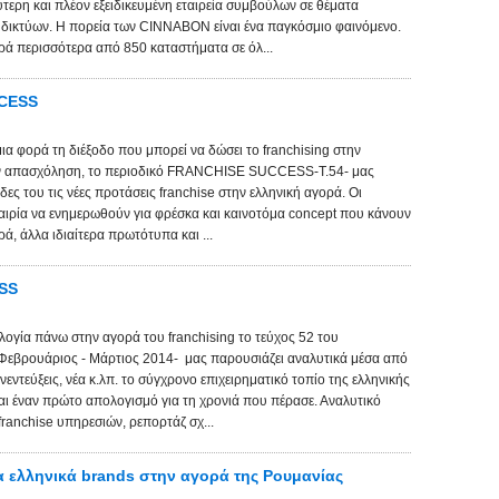
ρη και πλέον εξειδικευμένη εταιρεία συμβούλων σε θέματα
ς δικτύων. Η πορεία των CINNABON είναι ένα παγκόσμιο φαινόμενο.
ά περισσότερα από 850 καταστήματα σε όλ...
CCESS
ια φορά τη διέξοδο που μπορεί να δώσει το franchising στην
την απασχόληση, το περιοδικό FRANCHISE SUCCESS-Τ.54- μας
δες του τις νέες προτάσεις franchise στην ελληνική αγορά. Οι
αιρία να ενημερωθούν για φρέσκα και καινοτόμα concept που κάνουν
ά, άλλα ιδιαίτερα πρωτότυπα και ...
ESS
λογία πάνω στην αγορά του franchising το τεύχος 52 του
ρουάριος - Μάρτιος 2014- μας παρουσιάζει αναλυτικά μέσα από
εντεύξεις, νέα κ.λπ. το σύγχρονο επιχειρηματικό τοπίο της ελληνικής
αι έναν πρώτο απολογισμό για τη χρονιά που πέρασε. Αναλυτικό
ranchise υπηρεσιών, ρεπορτάζ σχ...
ελληνικά brands στην αγορά της Ρουμανίας