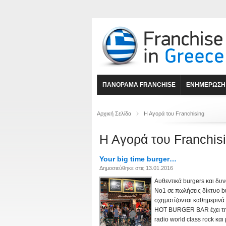
ΠΑΝΟΡΑΜΑ FRANCHISE
ΕΝΗΜΕΡΩΣΗ
Αρχική Σελίδα
Η Αγορά του Franchising
Η Αγορά του Franchis
Your big time burger…
Δημοσιεύθηκε στις 13.01.2016
Αυθεντικά burgers και δυν
Νο1 σε πωλήσεις δίκτυο bu
σχηματίζονται καθημερινά 
HOT BURGER BAR έχει τη σ
radio world class rock και μ