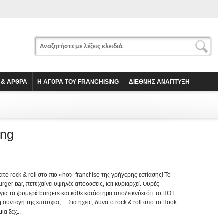
 & ΑΡΘΡΑ
Η ΑΓΟΡΑ ΤΟΥ FRANCHISING
ΔΙΕΘΝΗΣ ΑΝΑΠΤΥΞΗ
ing
ατό rock & roll στο πιο «hot» franchise της γρήγορης εστίασης! Το
rger bar, πετυχαίνει υψηλές αποδόσεις, και κυριαρχεί. Ουρές
για τα ζουμερά burgers και κάθε κατάστημα αποδεικνύει ότι το HOT
υνταγή της επιτυχίας… Στα ηχεία, δυνατό rock & roll από το Hook
ια ξεχ...