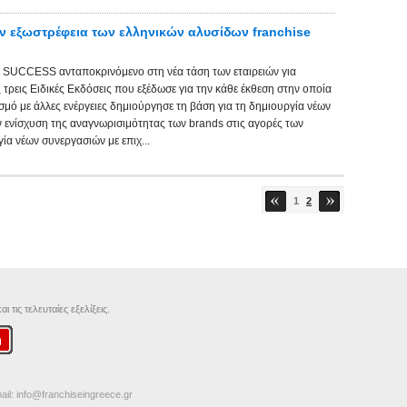
 εξωστρέφεια των ελληνικών αλυσίδων franchise
SUCCESS ανταποκρινόμενο στη νέα τάση των εταιρειών για
 τρεις Ειδικές Εκδόσεις που εξέδωσε για την κάθε έκθεση στην οποία
σμό με άλλες ενέργειες δημιούργησε τη βάση για τη δημιουργία νέων
ν ενίσχυση της αναγνωρισιμότητας των brands στις αγορές των
ία νέων συνεργασιών με επιχ...
1
2
 τις τελευταίες εξελίξεις.
ail:
info@franchiseingreece.gr