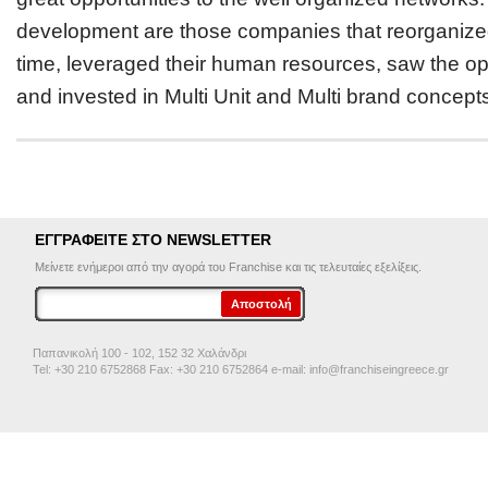
development are those companies that reorganized
time, leveraged their human resources, saw the oppo
and invested in Multi Unit and Multi brand concepts
ΕΓΓΡΑΦΕΙΤΕ ΣΤΟ NEWSLETTER
Μείνετε ενήμεροι από την αγορά του Franchise και τις τελευταίες εξελίξεις.
Παπανικολή 100 - 102, 152 32 Χαλάνδρι
Tel: +30 210 6752868 Fax: +30 210 6752864 e-mail:
info@franchiseingreece.gr