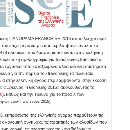
κδοση ΠΑΝΟΡΑΜΑ FRANCHISE 2016 αποτελεί χρήσιμο
α τον επιχειρηματία μια και περιλαμβάνει αναλυτικά
α 479 αλυσίδες, που δραστηριοποιούνται στην ελληνική
ουλευτική αρθρογραφία για franchisees, franchisors,
συνεργασίας από καταξιωμένα αλλά και νέα συστήματα
ρευνα για την πορεία του franchising τα τελευταία
νια στην ελληνική αγορά περιλαμβάνονται στην έκδοση
ης «Έρευνας Franchising 2016» ακολουθώντας το
16
),
καθώς και την έρευνα για το προφίλ των
φίων νέων franchisees 2015
).
γού, εκπρόσωποι της ελληνικής αγοράς παραθέτουν τις
 οικονομική συγκυρία, τις πρακτικές των αλυσίδων που
νη χρονιά, τις στρατηγικές που σχεδιάζουν να