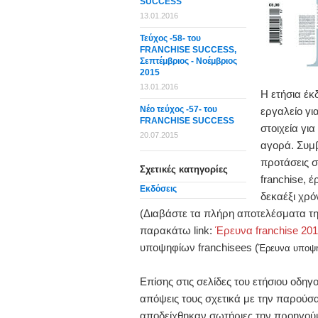
SUCCESS
13.01.2016
Τεύχος -58- του
FRANCHISE SUCCESS,
Σεπτέμβριος - Νοέμβριος
2015
13.01.2016
Η ετήσια έ
Νέο τεύχος -57- του
εργαλείο γι
FRANCHISE SUCCESS
στοιχεία γι
20.07.2015
αγορά. Συμβ
προτάσεις 
Σχετικές κατηγορίες
franchise, έ
Εκδόσεις
δεκαέξι χρό
(Διαβάστε τα πλήρη αποτελέσματα τ
παρακάτω link:
Έρευνα franchise 20
υποψηφίων franchisees (
Έρευνα υποψη
Επίσης στις σελίδες του ετήσιου οδη
απόψεις τους σχετικά με την παρούσα
αποδείχθηκαν σωτήριες την προηγούμε