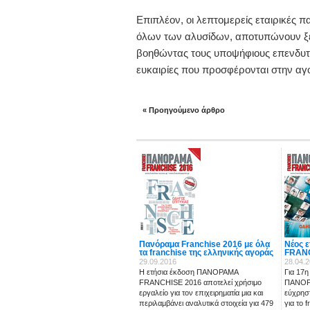
Επιπλέον, οι λεπτομερείς εταιρικές 
όλων των αλυσίδων, αποτυπώνουν ξεκ
βοηθώντας τους υποψήφιους επενδυτέ
ευκαιρίες που προσφέρονται στην αγ
« Προηγούμενο άρθρο
Πανόραμα Franchise 2016 με όλα
Νέος 
τα franchise της ελληνικής αγοράς
FRANC
29.09.2016
28.04.
Η ετήσια έκδοση ΠΑΝΟΡΑΜΑ
Για 17η
FRANCHISE 2016 αποτελεί χρήσιμο
ΠΑΝΟΡ
εργαλείο για τον επιχειρηματία μια και
εύχρησ
περιλαμβάνει αναλυτικά στοιχεία για 479
για το 