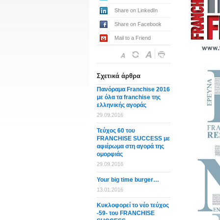
Share on LinkedIn
Share on Facebook
Mail to a Friend
Σχετικά άρθρα
Πανόραμα Franchise 2016
με όλα τα franchise της
ελληνικής αγοράς
29.09.2016
Τεύχος 60 του
FRANCHISE SUCCESS με
αφιέρωμα στη αγορά της
ομορφιάς
29.09.2016
Your big time burger…
13.01.2016
Κυκλοφορεί το νέο τεύχος
-59- του FRANCHISE