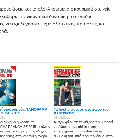
παρουσιάσεις και τα ολοκληρωμένα οικονομικά στοιχεία
άθαρα την εικόνα και δυναμική του κλάδου,
ς να αξιολογήσουν τις εναλλακτικές προτάσεις και
ορά.
ετήσιος οδηγός ΠΑΝΟΡΑΜΑ
Τα best practices στο χώρο του
HISE 2015
franchising
2015
01.04.2015
 συνεχόμενη χρονιά, το
Αναγνωρίζοντας τη διέξοδο που μπορεί
ΑΜΑ FRANCHISE 2015, ο πλέον
να δώσει το franchising στην
τος και ολοκληρωμένος οδηγός
επιχειρηματικότητα καθώς και τη
franchising στην ελληνική αγορά,
συμβολή του -υπό προϋποθέσεις- στην