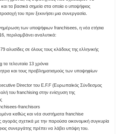
και τα βασικά σημεία στα οποία ο υποψήφιος
προσοχή του πριν ξεκινήσει μια συνεργασία.
ενημέρωση των υποψήφιων franchisees, η νέα ετήσια
 περιλαμβάνει αναλυτικά:
79 αλυσίδες σε όλους τους κλάδους της ελληνικής
ng τα τελευταία 13 χρόνια
κίνητρα και τους προβληματισμούς των υποψηφίων
xecutive Director του E.F.F (Ευρωπαϊκός Σύνδεσμος
ολή του franchising στην ενίσχυση της
ας
nchisees-franchisors
ωμένα καθώς και νέα συστήματα franchise
 αγοράς σχετικά με την παρούσα οικονομική συγκυρία
φιος συνεργάτης πρέπει να λάβει υπόψη του.