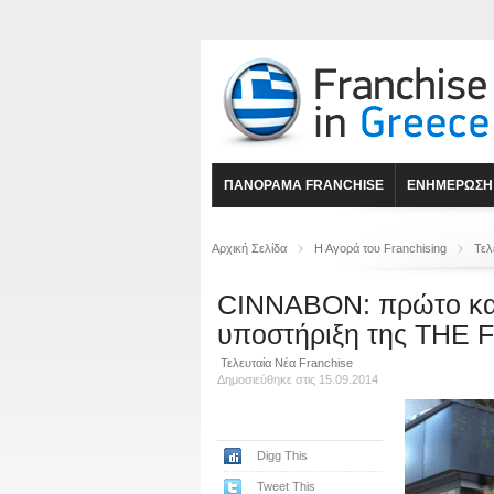
ΠΑΝΟΡΑΜΑ FRANCHISE
ΕΝΗΜΕΡΩΣΗ
Αρχική Σελίδα
Η Αγορά του Franchising
Τελ
CΙΝΝΑΒΟΝ: πρώτο κατ
υποστήριξη της THE
Τελευταία Νέα Franchise
Δημοσιεύθηκε στις 15.09.2014
Digg This
Tweet This