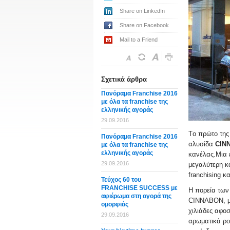
Share on LinkedIn
Share on Facebook
Mail to a Friend
Σχετικά άρθρα
Πανόραμα Franchise 2016
με όλα τα franchise της
ελληνικής αγοράς
29.09.2016
Tο πρώτο της
Πανόραμα Franchise 2016
αλυσίδα
CΙΝ
με όλα τα franchise της
ελληνικής αγοράς
κανέλας.
Μια 
29.09.2016
μεγαλύτερη κ
franchising κ
Τεύχος 60 του
FRANCHISE SUCCESS με
Η πορεία των
αφιέρωμα στη αγορά της
CΙΝΝΑΒΟΝ, με
ομορφιάς
χιλιάδες αφοσ
29.09.2016
αρωματικά ρο