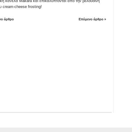
ακή κανέλα Makara και επικαλύπτονται από την βελούδινη
 cream-cheese frosting!
νο άρθρο
Επόμενο άρθρο »