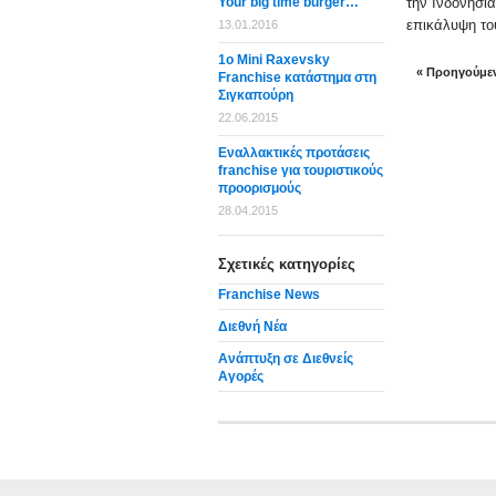
Your big time burger…
την Ινδονησι
επικάλυψη του
13.01.2016
1o Mini Raxevsky
« Προηγούμε
Franchise κατάστημα στη
Σιγκαπούρη
22.06.2015
Εναλλακτικές προτάσεις
franchise για τουριστικούς
προορισμούς
28.04.2015
Σχετικές κατηγορίες
Franchise News
Διεθνή Νέα
Ανάπτυξη σε Διεθνείς
Αγορές